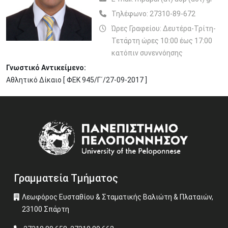
Τηλέφωνο:
27310-89-672
Ώρες Γραφείου: Δευτέρα-Τρίτη-
Τετάρτη ώρες 10:00 έως 17:00
κατόπιν συνεννόησης
Γνωστικό Αντικείμενο:
Αθλητικό Δίκαιο [ ΦΕΚ 945/Γ΄/27-09-2017 ]
Image
Γραμματεία Τμήματος
Λεωφόρος Ευσταθίου & Σταματικής Βαλιώτη & Πλαταιών,
23100 Σπάρτη