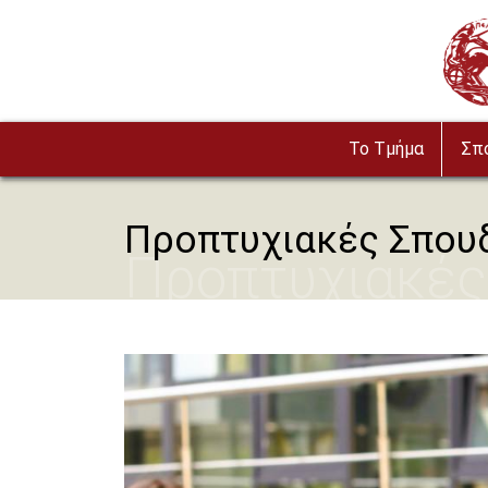
Παράκαμψη προς το κυρίως περιεχόμενο
Image
To Τμήμα
Σπ
Προπτυχιακές Σπου
Προπτυχιακές
Image