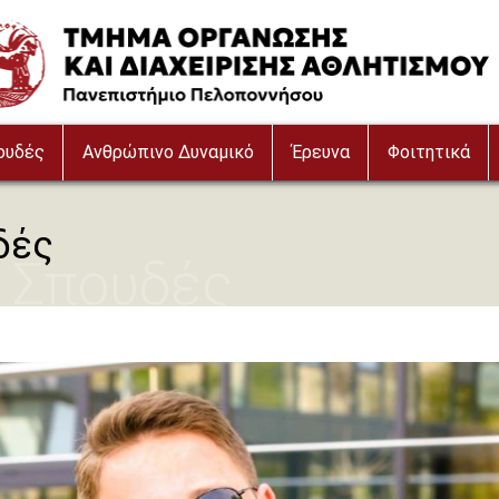
ουδές
Ανθρώπινο Δυναμικό
Έρευνα
Φοιτητικά
δές
 Σπουδές